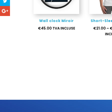
Wall clock Miroir
Short-Sle
€
45.00
TVA INCLUSE
€
21.00
–
INC