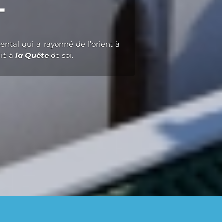
T
ental qui a rayonné de l’orient à
lié à
la Quête
de soi.