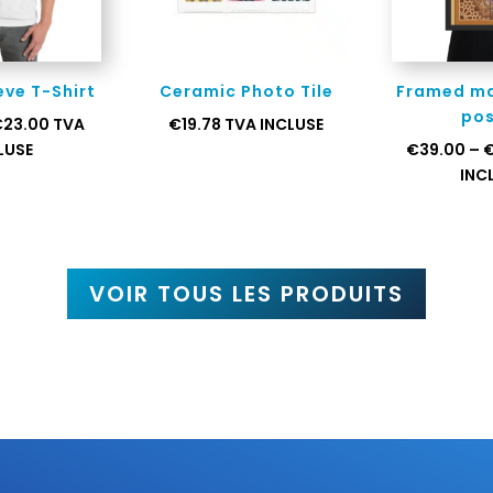
eve T-Shirt
Ceramic Photo Tile
Framed ma
pos
€
23.00
TVA
€
19.78
TVA INCLUSE
LUSE
€
39.00
–
INC
VOIR TOUS LES PRODUITS