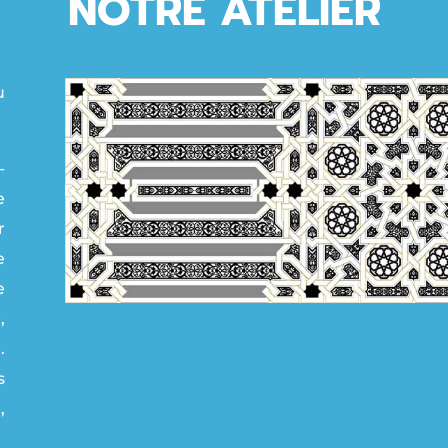
NOTRE ATELIER
u
-
e
r
e
e
,
.
s
,