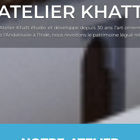
ATELIER KHAT
’Atelier Khatt étudie et développe depuis 30 ans l’art ornem
e l’Andalousie à l’Inde, nous revisitons le patrimoine légué re