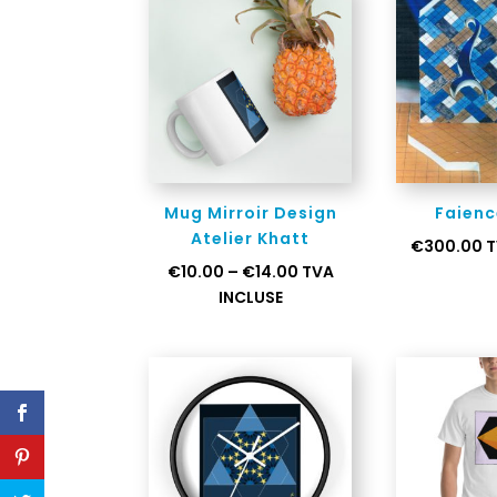
Mug Mirroir Design
Faienc
Atelier Khatt
€
300.00
T
€
10.00
–
€
14.00
TVA
INCLUSE